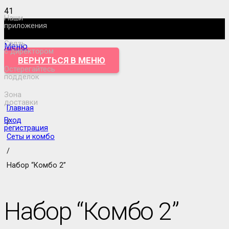
Наши
приложения
Связь
Меню
с директором
ВЕРНУТЬСЯ В МЕНЮ
Остерегайтесь
подделок
Зона
доставки
Главная
Вход
/
регистрация
Сеты и комбо
/
Набор “Комбо 2”
Набор “Комбо 2”