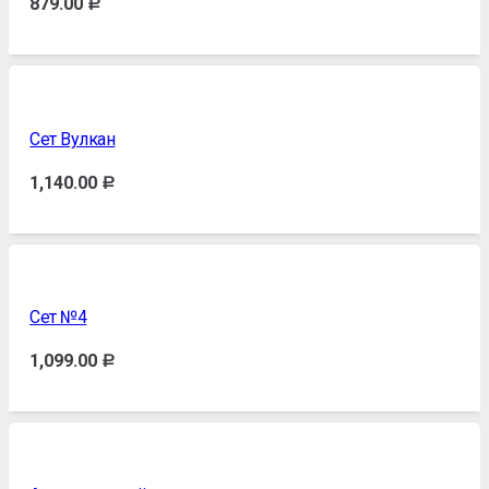
879.00
Р
Сет Вулкан
1,140.00
Р
Сет №4
1,099.00
Р