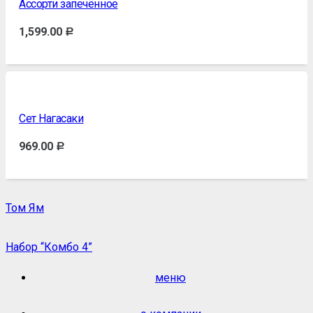
Ассорти запечённое
1,599.00
Р
Сет Нагасаки
969.00
Р
Том Ям
Набор “Комбо 4”
меню