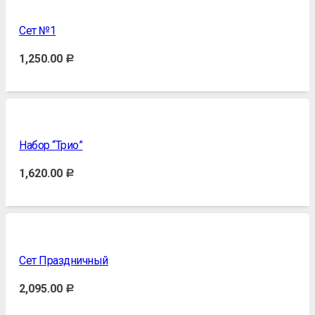
Сет №1
1,250.00
Р
Набор “Трио”
1,620.00
Р
Сет Праздничный
2,095.00
Р