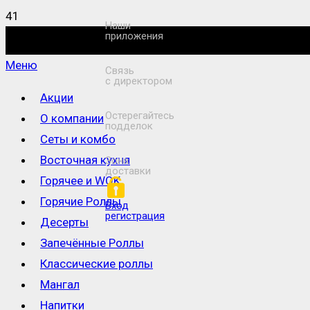
Наши
приложения
Меню
Связь
с директором
Акции
Остерегайтесь
О компании
подделок
Сеты и комбо
Восточная кухня
Зона
доставки
Горячее и WOK
Горячие Роллы
Вход
регистрация
Десерты
Запечённые Роллы
Классические роллы
Мангал
Напитки