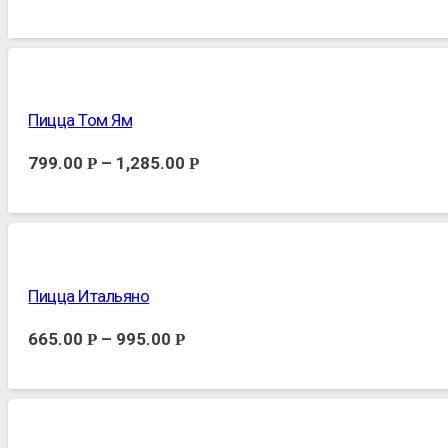
Пицца Том Ям
799.00
–
1,285.00
Р
Р
Пицца Итальяно
665.00
–
995.00
Р
Р