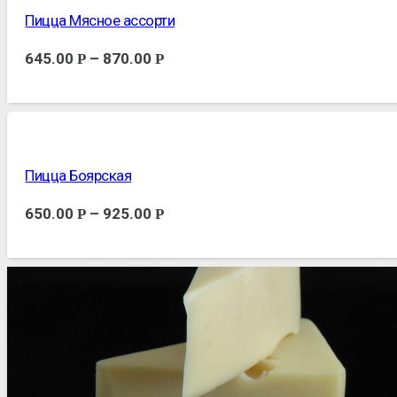
Пицца Мясное ассорти
645.00
–
870.00
Р
Р
Пицца Боярская
650.00
–
925.00
Р
Р