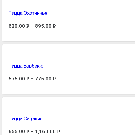
Пицца Охотничья
620.00
–
895.00
Р
Р
Пицца Барбекю
575.00
–
775.00
Р
Р
Пицца Сицилия
655.00
–
1,160.00
Р
Р