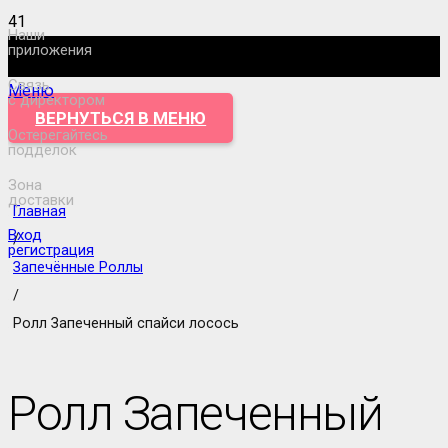
Наши
приложения
Связь
Меню
с директором
ВЕРНУТЬСЯ В МЕНЮ
Остерегайтесь
подделок
Зона
доставки
Главная
Вход
/
регистрация
Запечённые Роллы
/
Ролл Запеченный спайси лосось
Ролл Запеченный