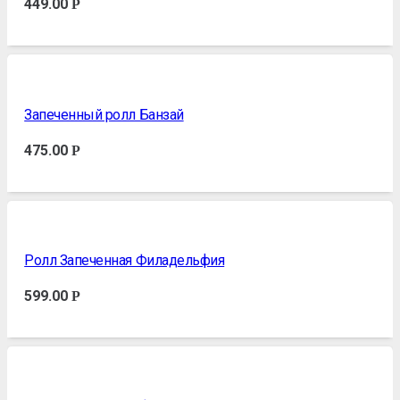
449.00
Р
Запеченный ролл Банзай
475.00
Р
Ролл Запеченная Филадельфия
599.00
Р