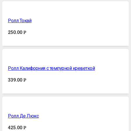
Ролл Токай
250.00
Р
Ролл Калифорния с темпурной креветкой
339.00
Р
Ролл Де Люкс
425.00
Р