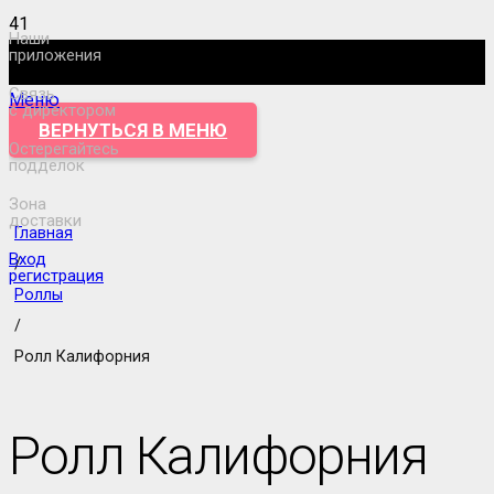
Наши
приложения
Связь
Меню
с директором
ВЕРНУТЬСЯ В МЕНЮ
Остерегайтесь
подделок
Зона
доставки
Главная
Вход
/
регистрация
Роллы
/
Ролл Калифорния
Ролл Калифорния