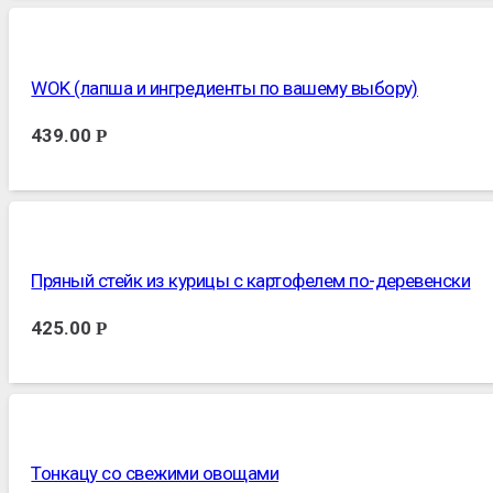
WOK (лапша и ингредиенты по вашему выбору)
439.00
Р
Пряный стейк из курицы с картофелем по-деревенски
425.00
Р
Тонкацу со свежими овощами