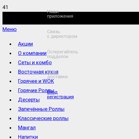
Наши
приложения
Меню
Связь
с директором
Акции
Остерегайтесь
О компании
подделок
Сеты и комбо
Восточная кухня
Зона
доставки
Горячее и WOK
Горячие Роллы
Вход
регистрация
Десерты
Запечённые Роллы
Классические роллы
Мангал
Напитки