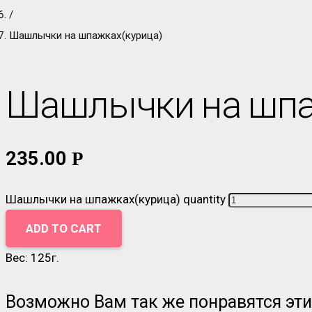
/
Шашлычки на шпажках(курица)
Шашлычки на шпа
235.00
Р
Шашлычки на шпажках(курица) quantity
ADD TO CART
Вес: 125г.
Возможно Вам так же понравятся эт