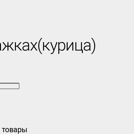
жках(курица)
и товары