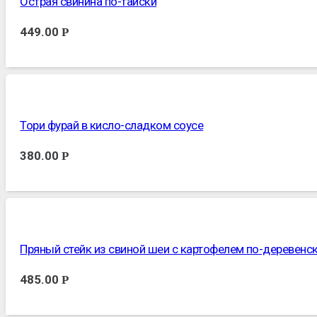
Острая свинина по-тайски
449.00
Р
Тори фурай в кисло-сладком соусе
380.00
Р
Пряный стейк из свиной шеи с картофелем по-деревенс
485.00
Р