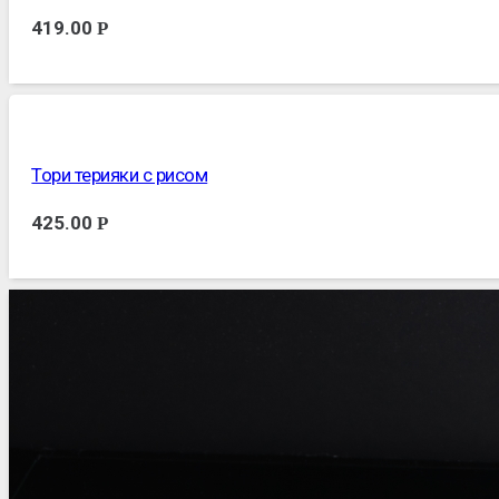
419.00
Р
Тори терияки с рисом
425.00
Р